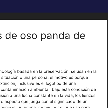
s de oso panda de
mbología basada en la preservación, se usan en la
 situación o una persona, el motivo es porque
tinción, inclusive es el logotipo de una
a contaminación ambiental, bajo esta condición de
usión a una lucha constante en la vida, los lienzos
tro aspecto que juega con el significado de un
riencias juguetona, motivo por el que usa para