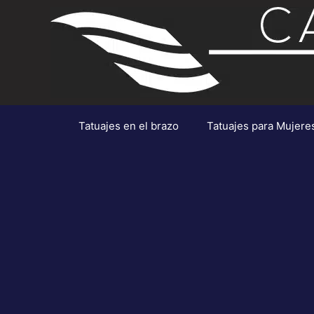
Saltar
al
contenido
Tatuajes en el brazo
Tatuajes para Mujere