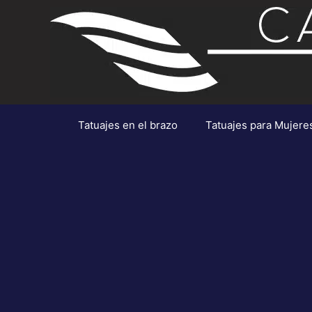
Saltar
al
contenido
Tatuajes en el brazo
Tatuajes para Mujere