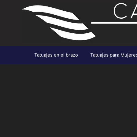
Saltar
al
contenido
Tatuajes en el brazo
Tatuajes para Mujere