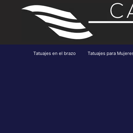
Saltar
al
contenido
Tatuajes en el brazo
Tatuajes para Mujere