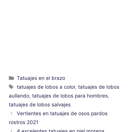
Categorías
Tatuajes en el brazo
Etiquetas
tatuajes de lobos a color
,
tatuajes de lobos
aullando
,
tatuajes de lobos para hombres
,
tatuajes de lobos salvajes
Vertientes en tatuajes de osos pardos
rostros 2021
4 excelentes tatuajes en piel morena