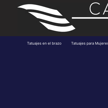
Saltar
al
contenido
Tatuajes en el brazo
Tatuajes para Mujere