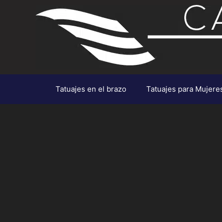
Saltar
al
contenido
Tatuajes en el brazo
Tatuajes para Mujere