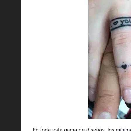
En toda esta gama de diseños, los
minima