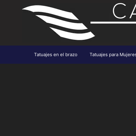
Saltar
al
contenido
Tatuajes en el brazo
Tatuajes para Mujere