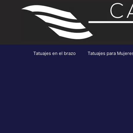
Saltar
al
contenido
Tatuajes en el brazo
Tatuajes para Mujere