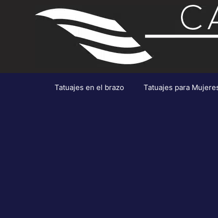
Saltar
al
contenido
Tatuajes en el brazo
Tatuajes para Mujere