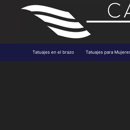
Saltar
al
contenido
Tatuajes en el brazo
Tatuajes para Mujere