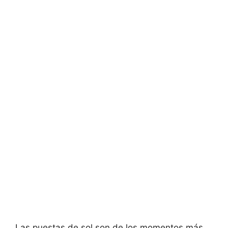
Las puestas de sol son de los momentos más