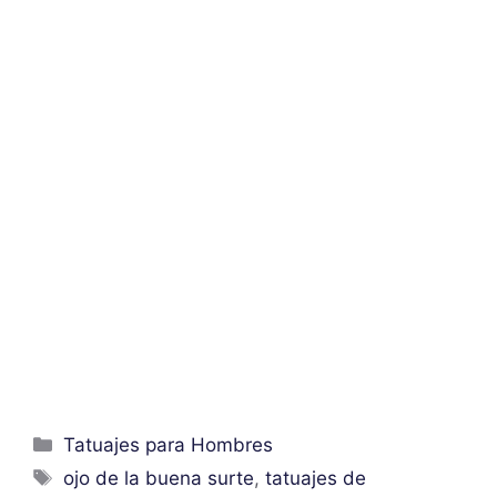
Categorías
Tatuajes para Hombres
Etiquetas
ojo de la buena surte
,
tatuajes de