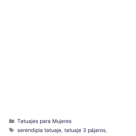
Categorías
Tatuajes para Mujeres
Etiquetas
serendipia tatuaje
,
tatuaje 3 pájaros
,