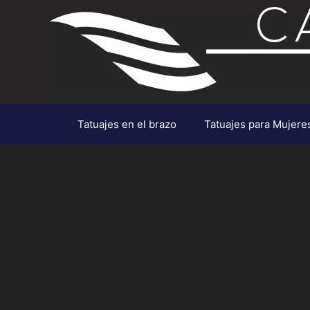
Saltar
al
contenido
Tatuajes en el brazo
Tatuajes para Mujere