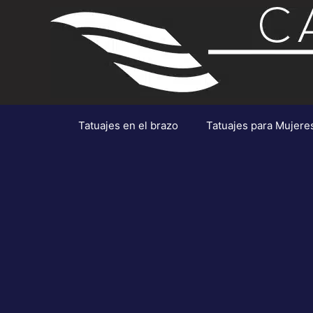
Saltar
al
contenido
Tatuajes en el brazo
Tatuajes para Mujere