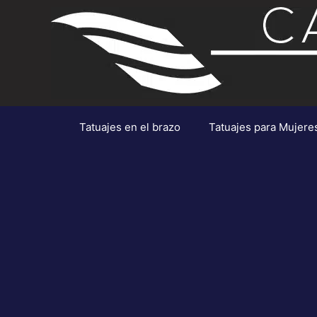
Saltar
al
contenido
Tatuajes en el brazo
Tatuajes para Mujere