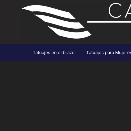
Saltar
al
contenido
Tatuajes en el brazo
Tatuajes para Mujere