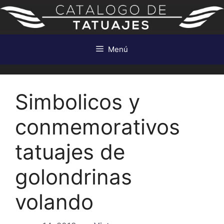
Saltar
al
contenido
Menú
Simbolicos y
conmemorativos
tatuajes de
golondrinas
volando