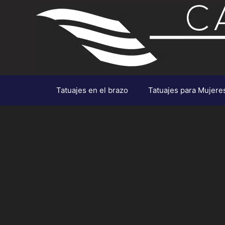
Saltar
al
contenido
Tatuajes en el brazo
Tatuajes para Mujere