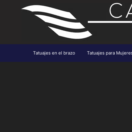
Saltar
al
contenido
Tatuajes en el brazo
Tatuajes para Mujere