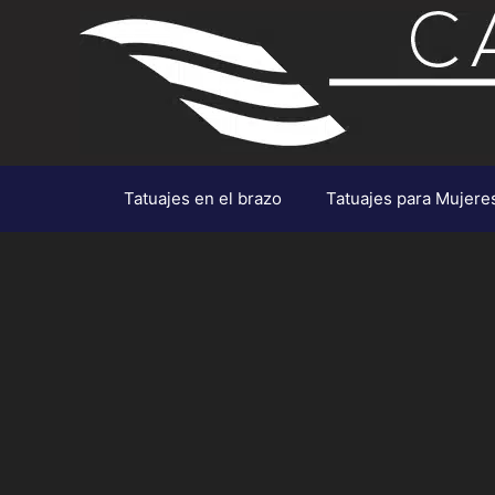
Saltar
al
contenido
Tatuajes en el brazo
Tatuajes para Mujere