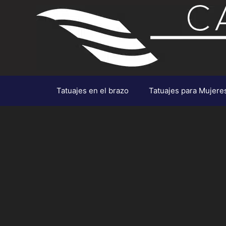
Saltar
al
contenido
Tatuajes en el brazo
Tatuajes para Mujere