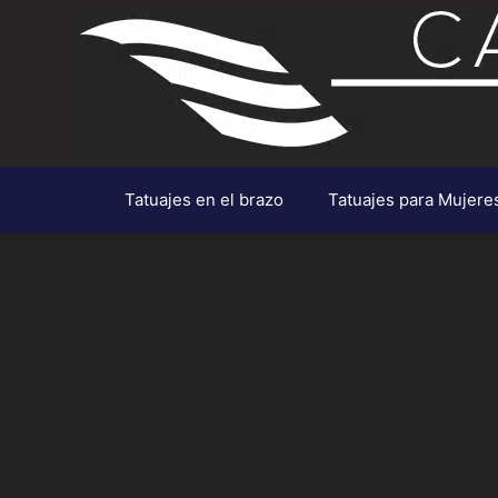
Saltar
al
contenido
Tatuajes en el brazo
Tatuajes para Mujere