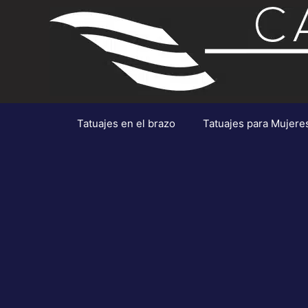
Saltar
al
contenido
Tatuajes en el brazo
Tatuajes para Mujere