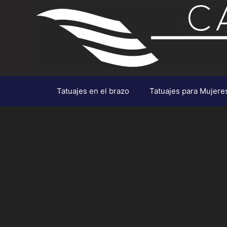
Saltar
al
contenido
Tatuajes en el brazo
Tatuajes para Mujere