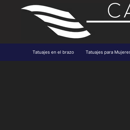
Saltar
al
contenido
Tatuajes en el brazo
Tatuajes para Mujere