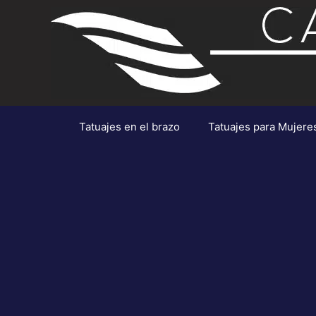
Saltar
al
contenido
Tatuajes en el brazo
Tatuajes para Mujere