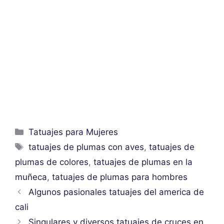
Categorías
Tatuajes para Mujeres
Etiquetas
tatuajes de plumas con aves
,
tatuajes de
plumas de colores
,
tatuajes de plumas en la
muñeca
,
tatuajes de plumas para hombres
Algunos pasionales tatuajes del america de
cali
Singulares y diversos tatuajes de cruces en