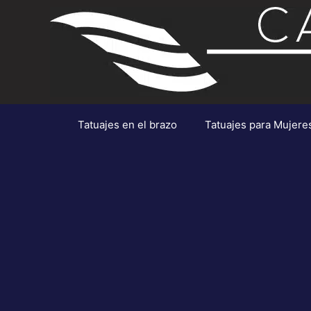
Saltar
al
contenido
Tatuajes en el brazo
Tatuajes para Mujere