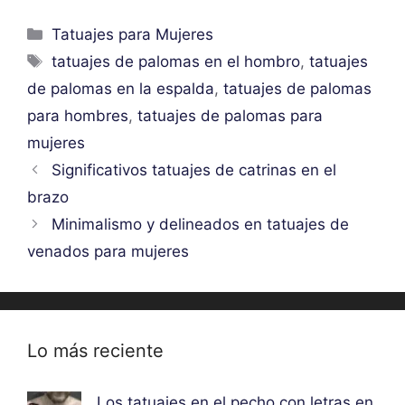
Categorías
Tatuajes para Mujeres
Etiquetas
tatuajes de palomas en el hombro
,
tatuajes
de palomas en la espalda
,
tatuajes de palomas
para hombres
,
tatuajes de palomas para
mujeres
Significativos tatuajes de catrinas en el
brazo
Minimalismo y delineados en tatuajes de
venados para mujeres
Lo más reciente
Los tatuajes en el pecho con letras en