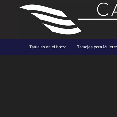
Saltar
al
contenido
Tatuajes en el brazo
Tatuajes para Mujere