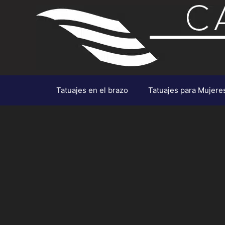
Saltar
al
contenido
Tatuajes en el brazo
Tatuajes para Mujere