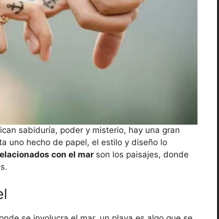
fican sabiduría, poder y misterio, hay una gran
a uno hecho de papel, el estilo y diseño lo
relacionados con el mar
son los paisajes, donde
s.
el
de se involucra el mar, un playa es algo que se