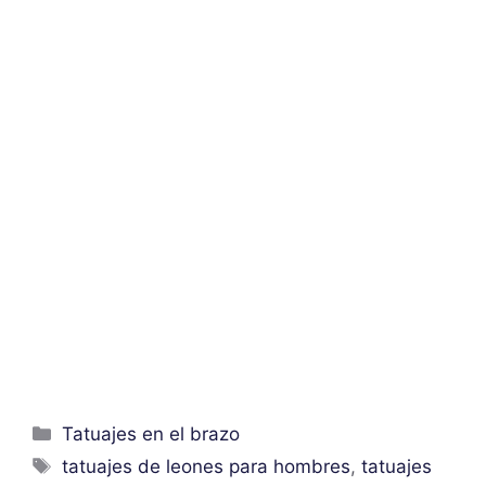
Categorías
Tatuajes en el brazo
Etiquetas
tatuajes de leones para hombres
,
tatuajes