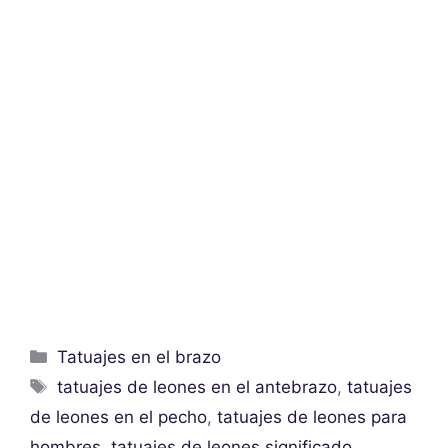
Categorías
Tatuajes en el brazo
Etiquetas
tatuajes de leones en el antebrazo
,
tatuajes
de leones en el pecho
,
tatuajes de leones para
hombres
,
tatuajes de leones significado