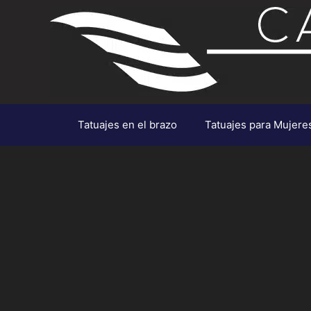
Saltar
al
contenido
Tatuajes en el brazo
Tatuajes para Mujere