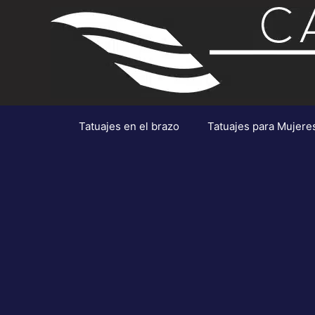
Saltar
al
contenido
Tatuajes en el brazo
Tatuajes para Mujere