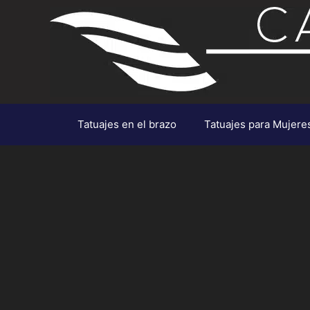
Saltar
al
contenido
Tatuajes en el brazo
Tatuajes para Mujere