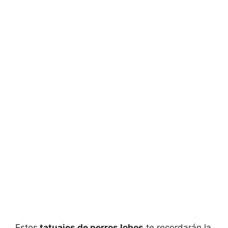
Estos
tatuajes de perros lobos
te recordarán la