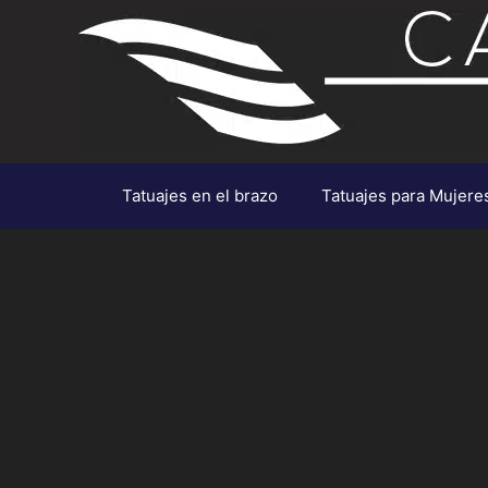
Saltar
al
contenido
Tatuajes en el brazo
Tatuajes para Mujere