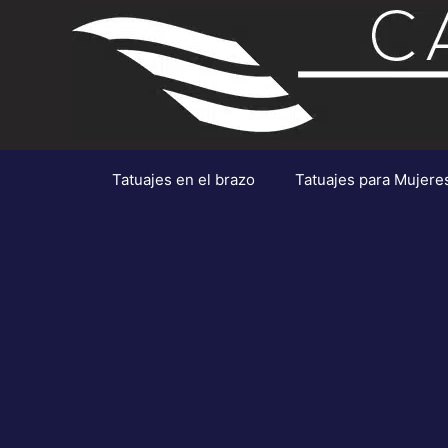
Saltar
al
contenido
Tatuajes en el brazo
Tatuajes para Mujere