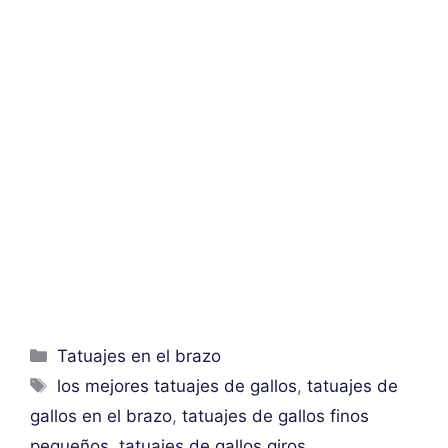
Categorías
Tatuajes en el brazo
Etiquetas
los mejores tatuajes de gallos
,
tatuajes de
gallos en el brazo
,
tatuajes de gallos finos
pequeños
,
tatuajes de gallos giros