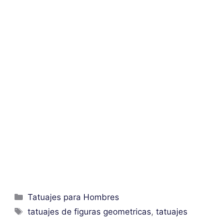
Categorías
Tatuajes para Hombres
Etiquetas
tatuajes de figuras geometricas
,
tatuajes