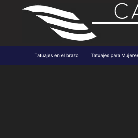
Saltar
al
contenido
Tatuajes en el brazo
Tatuajes para Mujere