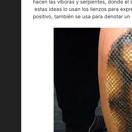
hacen las víboras y serpientes, donde el 
estas ideas lo usan los lienzos para expr
positivo, también se usa para denotar un 