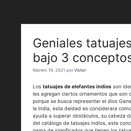
Geniales tatuajes
bajo 3 concepto
febrero 19, 2021
por
Victor
Los
tatuajes de elefantes indios
son iden
les agregan ciertos ornamentos que son d
porque se busca representar el dios Ganes
la India, esta deidad es considerara com
ayuda a superar obstáculos, su cabeza de
del catálogo de tatuajes indios, este con
gama de significados que tienen los tatua