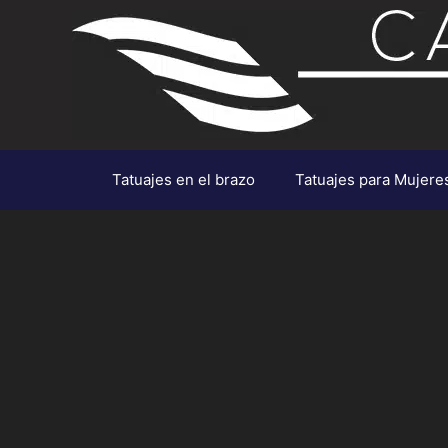
Saltar
al
contenido
Tatuajes en el brazo
Tatuajes para Mujere