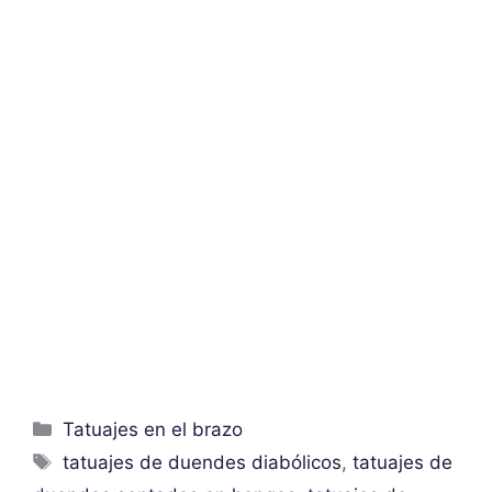
Categorías
Tatuajes en el brazo
Etiquetas
tatuajes de duendes diabólicos
,
tatuajes de