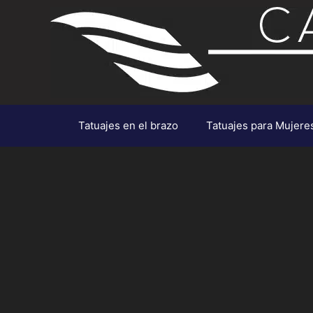
Saltar
al
contenido
Tatuajes en el brazo
Tatuajes para Mujere