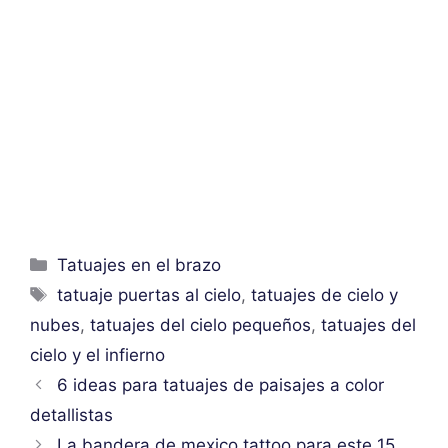
Categorías
Tatuajes en el brazo
Etiquetas
tatuaje puertas al cielo
,
tatuajes de cielo y
nubes
,
tatuajes del cielo pequeños
,
tatuajes del
cielo y el infierno
6 ideas para tatuajes de paisajes a color
detallistas
La bandera de mexico tattoo para este 15