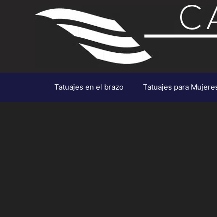
Saltar
al
contenido
Tatuajes en el brazo
Tatuajes para Mujere