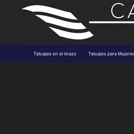
Saltar
al
contenido
Tatuajes en el brazo
Tatuajes para Mujere