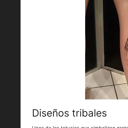
Diseños tribales
Unos de los tatuajes que simbolizan prot