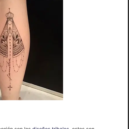
ección son los
diseños tribales
, estos son